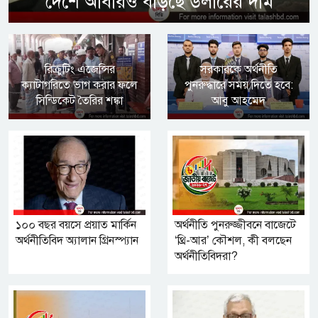
দেশে আবারও বাড়ছে ডলারের দাম
রিক্রুটিং এজেন্সির
সরকারকে অর্থনীতি
ক্যাটাগরিতে ভাগ করার ফলে
পুনরুদ্ধারে সময় দিতে হবে:
সিন্ডিকেট তৈরির শঙ্কা
আবু আহমেদ
১০০ বছর বয়সে প্রয়াত মার্কিন
অর্থনীতি পুনরুজ্জীবনে বাজেটে
অর্থনীতিবিদ অ্যালান গ্রিনস্প্যান
‘থ্রি-আর’ কৌশল, কী বলছেন
অর্থনীতিবিদরা?