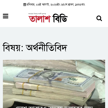
রবিবার, ০৯ই আগস্ট, ২০২৬ইং ২৫শে শ্রাবণ, ১৪৩২বাং
বিষয়: অর্থনীতিবিদ