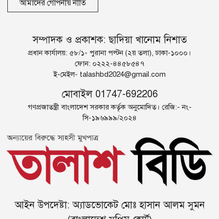
আমাদের গোপনীয় নীতি
সম্পাদক ও প্রকাশক: ছাদিয়া খানোম নিশাত
প্রধান কার্যালয়: ৫৮/১- পুরানা পল্টন (২য় তলা), ঢাকা-১০০০।
ফোন: ০২২২-৪৪৫৮৫৪৭
ই-মেইল-
talashbd2024@gmail.com
মোবাইল 01747-692206
গণপ্রজাতন্ত্রী বাংলাদেশ সরকার কর্তৃক অনুমোদিত। রেজি:- নং-
সি-১৯৬৯৯৯/২০২৪
আইন উপদেষ্টা: অ্যাডভোকেট মোঃ হাসান আলম সুমন