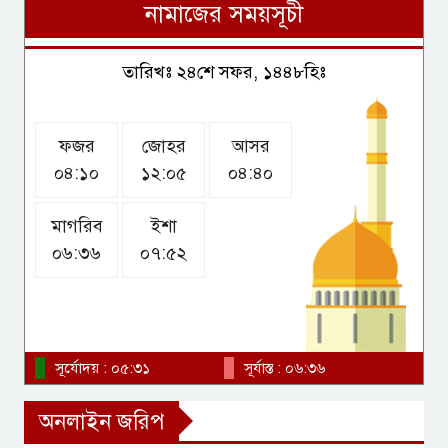
নামাজের সময়সূচী
দাবানলে জ্বলছে কানাডা, ২০
হাজারের বেশি মানুষকে সরানোর
তারিখঃ ২৪শে সফর, ১৪৪৮হিঃ
নির্দেশ
ফজর
জোহর
আসর
ফটিকছড়িতে পৌঁছেছেন প্রধানমন্ত্রী
০৪:১০
১২:০৫
০৪:৪০
তারেক রহমান
মাগরিব
ইশা
০৬:৩৬
০৭:৫২
মাভাবিপ্রবিতে ‘কারিকুলাম
ম্যানেজমেন্ট ফর বিএসি
অ্যাক্রেডিটেশন’ শীর্ষক প্রশিক্ষণ
অনুষ্ঠিত
সূর্যোদয় : ০৫:৩১
সূর্যাস্ত : ০৬:৩৬
অনলাইন জরিপ