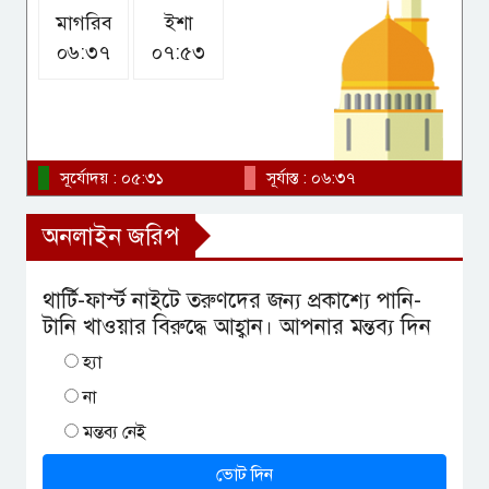
মাগরিব
ইশা
০৬:৩৭
০৭:৫৩
রোমে বিমানের কারিগরি ত্রুটি, রাতে
ঢাকার উদ্দেশে রওনা দেওয়ার
পরিকল্পনা
সূর্যোদয় : ০৫:৩১
সূর্যাস্ত : ০৬:৩৭
অনলাইন জরিপ
থার্টি-ফার্স্ট নাইটে তরুণদের জন্য প্রকাশ্যে পানি-
টানি খাওয়ার বিরুদ্ধে আহ্বান। আপনার মন্তব্য দিন
হ্যা
না
মন্তব্য নেই
ভোট দিন