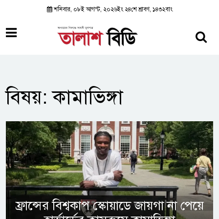
শনিবার, ০৮ই আগস্ট, ২০২৬ইং ২৪শে শ্রাবণ, ১৪৩২বাং
বিষয়: কামাভিঙ্গা
ফ্রান্সের বিশ্বকাপ স্কোয়াডে জায়গা না পেয়ে