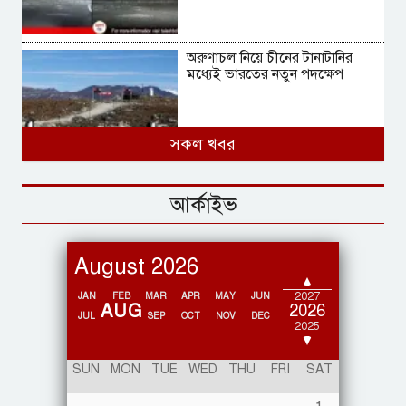
অরুণাচল নিয়ে চীনের টানাটানির
মধ্যেই ভারতের নতুন পদক্ষেপ
সকল খবর
আরাকান আর্মির হাতে ৩ জেলে
আটক, সাগরে ঝাঁপ দিয়ে ফিরলেন
আর্কাইভ
দুজন
August 2026
2028
সোনারগাঁয়ে প্রকাশ্যে ছাত্রীকে লাথি,
2027
JAN
FEB
MAR
APR
MAY
JUN
AUG
2026
অভিযুক্ত কিশোর আটক
JUL
SEP
OCT
NOV
DEC
2025
2024
SUN
MON
TUE
WED
THU
FRI
SAT