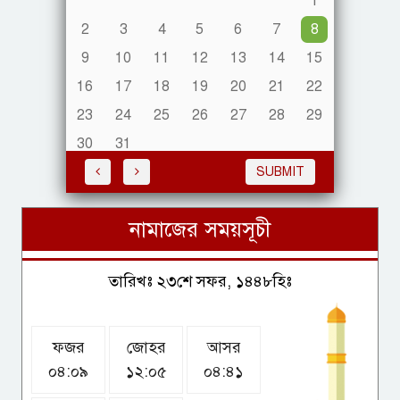
1
জ্বালানি আমদানিতে জনস্বার্থ ও
জ্বালানি নিরাপত্তাকে অগ্রাধিকার:
2
3
4
5
6
7
8
জ্বালানি বিভাগ
9
10
11
12
13
14
15
16
17
18
19
20
21
22
23
24
25
26
27
28
29
সৌদি-তুরস্ক-পাকিস্তানের নতুন
30
31
সামরিক জোট, মধ্যপ্রাচ্যের
রাজনীতিতে কী প্রভাব পড়বে?
SUBMIT
নামাজের সময়সূচী
দক্ষিণ সুদান ও আবেই পরিদর্শনে
গেলেন সেনাপ্রধান
তারিখঃ ২৩শে সফর, ১৪৪৮হিঃ
ফজর
জোহর
আসর
হরমুজ প্রণালি নিয়ে চুক্তি সন্নিকটে,
০৪:০৯
১২:০৫
০৪:৪১
তবে পথ খুলতে শর্ত জুড়ে দিল ইরান