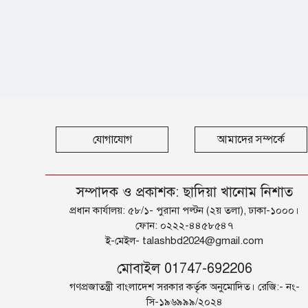
যোগাযোগ
আমাদের সম্পর্কে
সম্পাদক ও প্রকাশক: ছাদিয়া খানোম নিশাত
প্রধান কার্যালয়: ৫৮/১- পুরানা পল্টন (২য় তলা), ঢাকা-১০০০।
ফোন: ০২২২-৪৪৫৮৫৪৭
ই-মেইল-
talashbd2024@gmail.com
মোবাইল 01747-692206
গণপ্রজাতন্ত্রী বাংলাদেশ সরকার কর্তৃক অনুমোদিত। রেজি:- নং-
সি-১৯৬৯৯৯/২০২৪