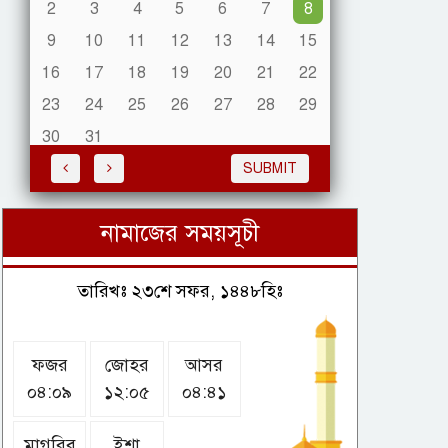
2
3
4
5
6
7
8
9
10
11
12
13
14
15
ঢাকা-রিয়াদ রুটে সরাসরি ফ্লাইট
চালু
16
17
18
19
20
21
22
23
24
25
26
27
28
29
30
31
ভয়াবহ আগুনে পুড়ে ছাই ৯
SUBMIT
দোকান
নামাজের সময়সূচী
জামায়াত-এনসিপি নন-ইস্যুকে
তারিখঃ ২৩শে সফর, ১৪৪৮হিঃ
ইস্যু করে দেশে অস্থিতিশীল
পরিস্থিতি তৈরি করতে চায় :
খায়রুল কবির খোকন
ফজর
জোহর
আসর
০৪:০৯
১২:০৫
০৪:৪১
বার্মা নিউজের প্রতিবেদন
আরাকান আর্মির সম্মতির ওপর
মাগরিব
ইশা