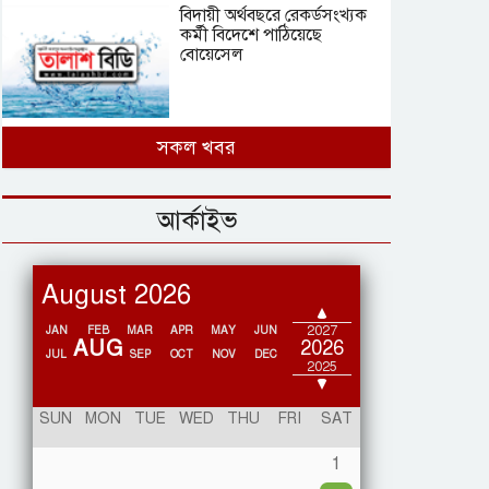
বিদায়ী অর্থবছরে রেকর্ডসংখ্যক
কর্মী বিদেশে পাঠিয়েছে
বোয়েসেল
সারাজীবন ‘ভুল নামেই’
সকল খবর
খেলেছেন কাসেমিরো
আর্কাইভ
পবিত্র ঈদে মিলাদুন্নবী উপলক্ষে
August 2026
আমিরাতে ছুটি ঘোষণা
2028
2027
JAN
FEB
MAR
APR
MAY
JUN
AUG
2026
JUL
SEP
OCT
NOV
DEC
2025
এভারেস্টে ৩০ বছর ধরে পড়ে
2024
SUN
MON
TUE
WED
THU
FRI
SAT
থাকা মৃ’তদেহ ‘গ্রিন বুটস’ এবার
ফিরবে পরিবারের কাছে
1