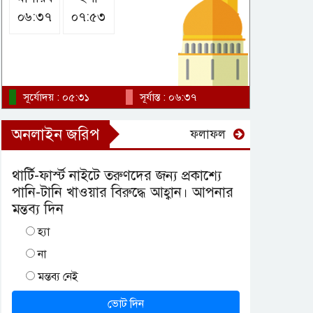
নির্ভরশীল বাংলাদেশ-মিয়ানমার
গ্যাস পাইপলাইন
০৬:৩৭
০৭:৫৩
সূর্যোদয় : ০৫:৩১
সূর্যাস্ত : ০৬:৩৭
অনলাইন জরিপ
ফলাফল
থার্টি-ফার্স্ট নাইটে তরুণদের জন্য প্রকাশ্যে
পানি-টানি খাওয়ার বিরুদ্ধে আহ্বান। আপনার
মন্তব্য দিন
হ্যা
না
মন্তব্য নেই
ভোট দিন