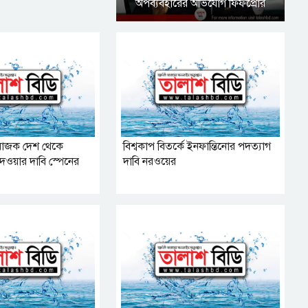
অপব্যবহারের অভিযোগ ফিফপ্রোর
য়োজক দেশ থেকে
বিশ্বকাপ বিতর্কে ইনফান্তিনোর পদত্যাগ
েওয়ার দাবি স্পেনের
দাবি নরওয়ের