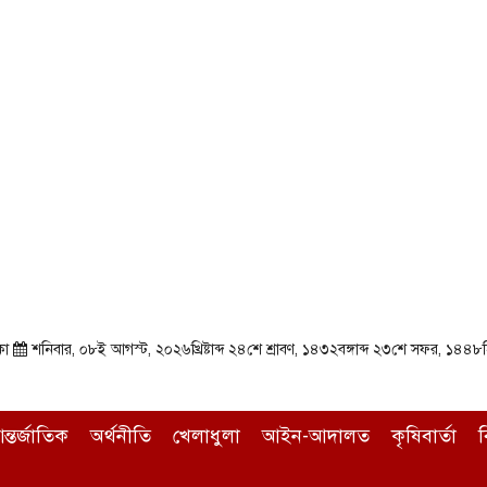
কা
শনিবার, ০৮ই আগস্ট, ২০২৬খ্রিষ্টাব্দ ২৪শে শ্রাবণ, ১৪৩২বঙ্গাব্দ ২৩শে সফর, ১৪৪৮
ন্তর্জাতিক
অর্থনীতি
খেলাধুলা
আইন-আদালত
কৃষিবার্তা