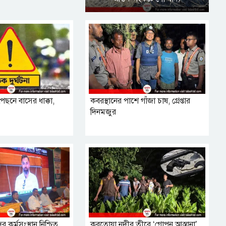
পেছনে বাসের ধাক্কা,
কবরস্থানের পাশে গাঁজা চাষ, গ্রেপ্তার
দিনমজুর
র কর্মসংস্থান নিশ্চিত
করতোয়া নদীর তীরে ‘গোপন আস্তানা’,