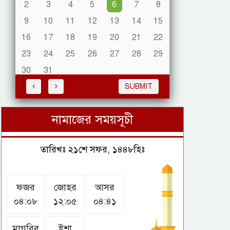
2
3
4
5
6
7
8
9
10
11
12
13
14
15
কুড়িগ্রামে সাংবাদিকের ওপর
হামলার প্রতিবাদে মানববন্ধন
16
17
18
19
20
21
22
অনুষ্ঠিত
23
24
25
26
27
28
29
30
31
জুলাই অভ্যুত্থান বৈষম্যহীন
SUBMIT
সমাজ প্রতিষ্ঠার নতুন প্রত্যয়:
ঢাবি উপাচার্য
নামাজের সময়সূচী
শেখ হাসিনাকে ফেরাতে গোপন
তারিখঃ ২১শে সফর, ১৪৪৮হিঃ
তৎপরতার অভিযোগে বেরোবির
৭ শিক্ষকের বিরুদ্ধে ফ্যাক্ট
-ফাইন্ডিং কমিটি গঠন
ফজর
জোহর
আসর
০৪:০৮
১২:০৫
০৪:৪১
৫ প্রতিষ্ঠানের সঙ্গে যবিপ্রবির
এমওইউ, বাড়বে চাকরির
সুযোগ
মাগরিব
ইশা