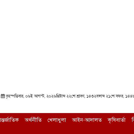
া
বৃহস্পতিবার, ০৬ই আগস্ট, ২০২৬খ্রিষ্টাব্দ ২২শে শ্রাবণ, ১৪৩২বঙ্গাব্দ ২১শে সফর, ১৪
ন্তর্জাতিক
অর্থনীতি
খেলাধুলা
আইন-আদালত
কৃষিবার্তা