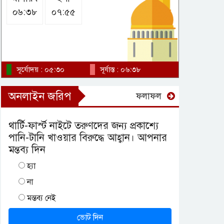
০৬:৩৮
০৭:৫৫
সূর্যোদয় : ০৫:৩০
সূর্যাস্ত : ০৬:৩৮
অনলাইন জরিপ
ফলাফল
থার্টি-ফার্স্ট নাইটে তরুণদের জন্য প্রকাশ্যে
পানি-টানি খাওয়ার বিরুদ্ধে আহ্বান। আপনার
মন্তব্য দিন
হ্যা
না
মন্তব্য নেই
ভোট দিন