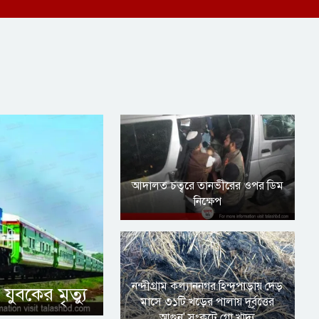
আদালত চত্বরে তানভীরের ওপর ডিম
নিক্ষেপ
নন্দীগ্রাম কল্যাননগর হিন্দুপাড়ায় দেড়
ুবকের মৃত্যু
মাসে ৩১টি খড়ের পালায় দূর্বৃত্তের
আগুন' সংকটে গো খাদ্য