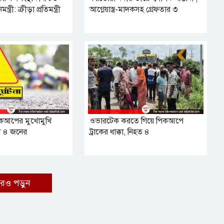
ত্রী: ক্রীড়া প্রতিমন্ত্রী
আগ্নেয়াস্ত্র-মাদকসহ গ্রেফতার ৩
-পিকআপের মুখোমুখি
ওভারটেক করতে গিয়ে পিকআপে
েল ৪ জনের
ট্রাকের ধাক্কা, নিহত ৪
রও পড়ুন