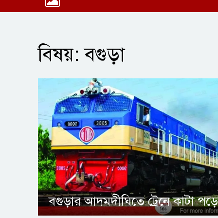
বিষয়: বগুড়া
বগুড়ার আদমদীঘিতে ট্রেনে কাটা পড়ে য