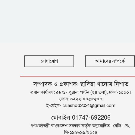
যোগাযোগ
আমাদের সম্পর্কে
সম্পাদক ও প্রকাশক: ছাদিয়া খানোম নিশাত
প্রধান কার্যালয়: ৫৮/১- পুরানা পল্টন (২য় তলা), ঢাকা-১০০০।
ফোন: ০২২২-৪৪৫৮৫৪৭
ই-মেইল-
talashbd2024@gmail.com
মোবাইল 01747-692206
গণপ্রজাতন্ত্রী বাংলাদেশ সরকার কর্তৃক অনুমোদিত। রেজি:- নং-
সি-১৯৬৯৯৯/২০২৪