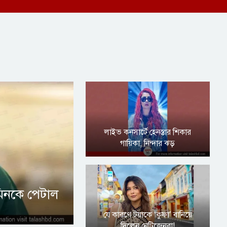
লাইভ কনসার্টে হেনস্তার শিকার
গায়িকা, নিন্দার ঝড়
মিনকে পেটাল
যে কারণে টয়াকে ‘কুফা’ বানিয়ে
দিলেন নেটিজেনরা!