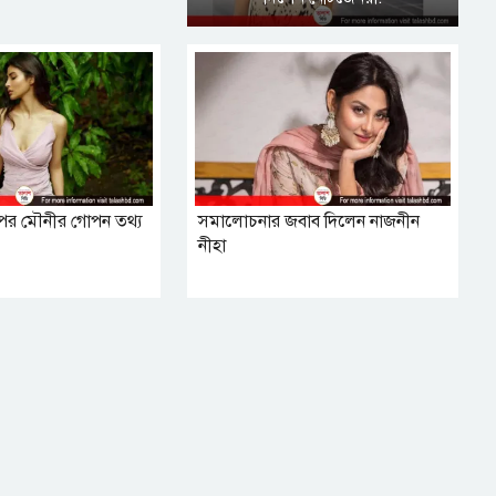
র পর মৌনীর গোপন তথ্য
সমালোচনার জবাব দিলেন নাজনীন
নীহা