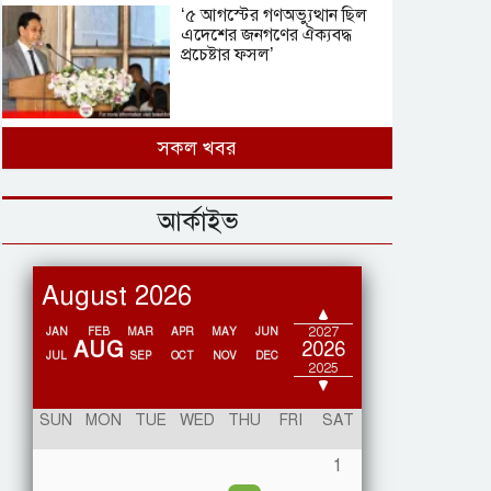
‘৫ আগস্টের গণঅভ্যুত্থান ছিল
এদেশের জনগণের ঐক্যবদ্ধ
প্রচেষ্টার ফসল’
গাজায় নিহতের সংখ্যা ৭০
সকল খবর
হাজার ছাড়াল
আর্কাইভ
হরেক রকম ছদ্মবেশে ডাকাত
August 2026
দলের মূলহোতাকে ধরল পুলিশ
2028
2027
JAN
FEB
MAR
APR
MAY
JUN
AUG
2026
JUL
SEP
OCT
NOV
DEC
2025
গাজায় সেনা পাঠাচ্ছে মরক্কো,
2024
SUN
MON
TUE
WED
THU
FRI
SAT
ইসরায়েলের সঙ্গে আঁতাতের
অভিযোগ
1