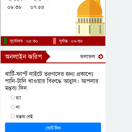
০৬:৩৮
০৭:৫৫
সূর্যোদয় : ০৫:৩০
সূর্যাস্ত : ০৬:৩৮
অনলাইন জরিপ
ফলাফল
থার্টি-ফার্স্ট নাইটে তরুণদের জন্য প্রকাশ্যে
পানি-টানি খাওয়ার বিরুদ্ধে আহ্বান। আপনার
মন্তব্য দিন
হ্যা
না
মন্তব্য নেই
ভোট দিন