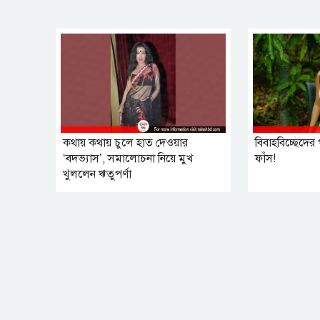
কথায় কথায় চুলে হাত দেওয়ার
বিবাহবিচ্ছেদে
‘বদভ্যাস’, সমালোচনা নিয়ে মুখ
ফাঁস!
খুললেন ঋতুপর্ণা