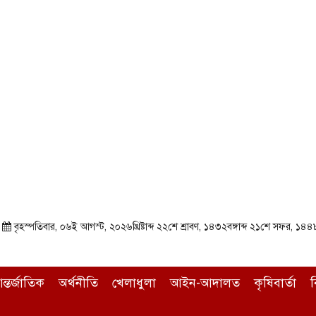
া
বৃহস্পতিবার, ০৬ই আগস্ট, ২০২৬খ্রিষ্টাব্দ ২২শে শ্রাবণ, ১৪৩২বঙ্গাব্দ ২১শে সফর, ১৪
ন্তর্জাতিক
অর্থনীতি
খেলাধুলা
আইন-আদালত
কৃষিবার্তা