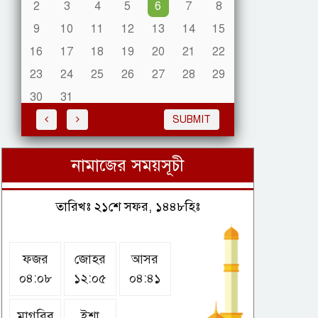
2
3
4
5
6
7
8
9
10
11
12
13
14
15
ধ্বংসস্তুপ থেকে যেভাবে ঘুরে
দাঁড়ালো হিজবুল্লাহ
16
17
18
19
20
21
22
23
24
25
26
27
28
29
30
31
হরমুজ প্রণালীতে বিস্ফোরণের
SUBMIT
শব্দ শোনার দাবি তেলবাহী
ট্যাংকারের: ব্রিটিশ সামুদ্রিক
সংস্থা
নামাজের সময়সূচী
মিয়ানমারের সাবেক জান্তা
তারিখঃ ২১শে সফর, ১৪৪৮হিঃ
প্রধানের প্রথম থাইল্যান্ড সফর
ফজর
জোহর
আসর
০৪:০৮
১২:০৫
০৪:৪১
শাস্তির ভয়ে অস্ট্রেলিয়ার
নাগরিকত্ব নিলেন ইরানের দুই
ফুটবলার
মাগরিব
ইশা