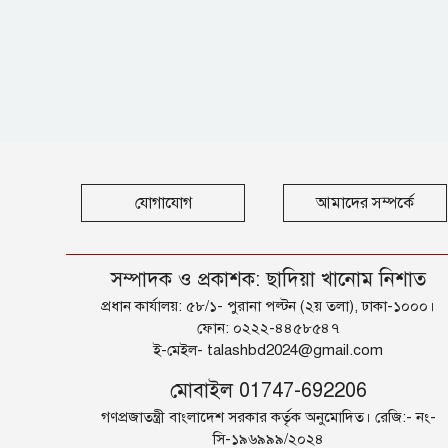
যোগাযোগ
আমাদের সম্পর্কে
সম্পাদক ও প্রকাশক: ছাদিয়া খানোম নিশাত
প্রধান কার্যালয়: ৫৮/১- পুরানা পল্টন (২য় তলা), ঢাকা-১০০০।
ফোন: ০২২২-৪৪৫৮৫৪৭
ই-মেইল-
talashbd2024@gmail.com
মোবাইল 01747-692206
গণপ্রজাতন্ত্রী বাংলাদেশ সরকার কর্তৃক অনুমোদিত। রেজি:- নং-
সি-১৯৬৯৯৯/২০২৪