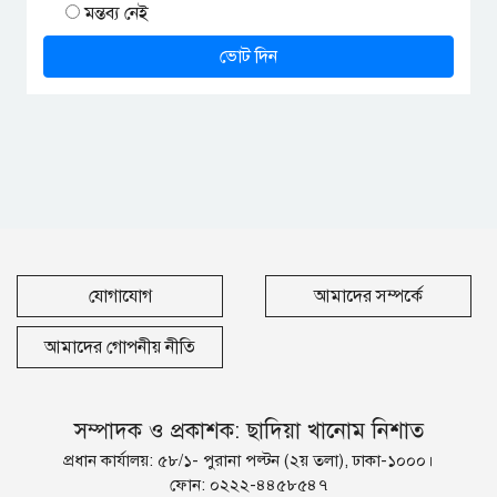
মন্তব্য নেই
ভোট দিন
যোগাযোগ
আমাদের সম্পর্কে
আমাদের গোপনীয় নীতি
সম্পাদক ও প্রকাশক: ছাদিয়া খানোম নিশাত
প্রধান কার্যালয়: ৫৮/১- পুরানা পল্টন (২য় তলা), ঢাকা-১০০০।
ফোন: ০২২২-৪৪৫৮৫৪৭