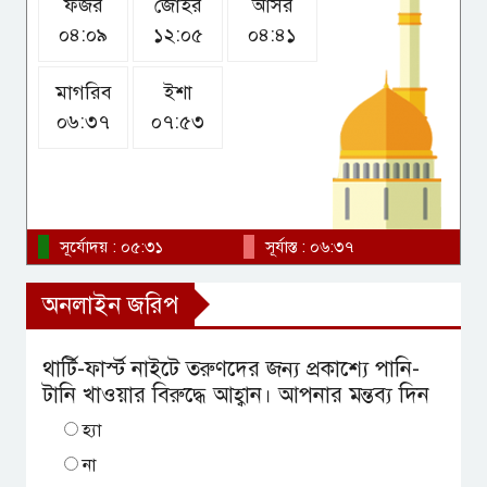
ফজর
জোহর
আসর
রাজধানীতে আওয়ামী লীগের গোপন
০৪:০৯
১২:০৫
০৪:৪১
বৈঠক, আটক ৬ নেতাকর্মী
মাগরিব
ইশা
০৬:৩৭
০৭:৫৩
উয়েফার অর্থ ‘প্রেমিকাকে’ দিয়েছিলেন
ইনফান্তিনো
সূর্যোদয় : ০৫:৩১
সূর্যাস্ত : ০৬:৩৭
অনলাইন জরিপ
থার্টি-ফার্স্ট নাইটে তরুণদের জন্য প্রকাশ্যে পানি-
টানি খাওয়ার বিরুদ্ধে আহ্বান। আপনার মন্তব্য দিন
হ্যা
না