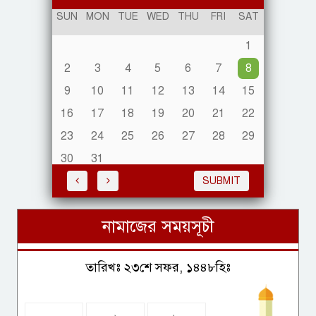
2024
SUN
MON
TUE
WED
THU
FRI
SAT
1
এক ভোটে ক্যারিকে পেছনে ফেলে
আবারও বর্ষসেরা হেড
2
3
4
5
6
7
8
9
10
11
12
13
14
15
16
17
18
19
20
21
22
23
24
25
26
27
28
29
টিভিতে আজকের খেলার সময়সূচি
30
31
SUBMIT
নামাজের সময়সূচী
বাংলাদেশ ইনিংস ব্যবধানে হেরেছে
প্রস্তুতি ম্যাচে
তারিখঃ ২৩শে সফর, ১৪৪৮হিঃ