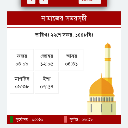
নামাজের সময়সূচী
দৌলতপুরে সড়ক নির্মাণ ও ড্রেনেজ
কাজের শুভ উদ্বোধন
তারিখঃ ২২শে সফর, ১৪৪৮হিঃ
ফজর
জোহর
আসর
শৈলকুপায় ৫শ গ্রাম গাঁজাসহ আটক
০৪:০৯
১২:০৫
০৪:৪১
২
মাগরিব
ইশা
০৬:৩৮
০৭:৫৪
বিয়ে নয়, আপাতত একাই সুখী আমি,
তবে ‘যোগ্য মানুষ’ এলে মত
বদলাতেও আপত্তি নেই: অমীষা
সূর্যোদয় : ০৫:৩০
সূর্যাস্ত : ০৬:৩৮