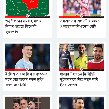
অনুশীলনের সময় হামলার
এমএলএস অল-স্টার ম্যাচে
শিকার হয়েছে কিশোরী
খেলছেন না লিওনেল মেসি
ফুটবলার
ইংলিশ তারকা ফিল ফোডেনের
গাজায় নিহত ১২ ফিলিস্তিনি
সঙ্গে চার বছরের নতুন চুক্তি
ফুটবলারকে নিয়ে নতুন দাবি
করল ম্যানসিটি
ইসরায়েলের