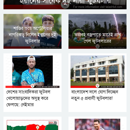
ইরানের সাবেক দুই নারী ফুটবলার
শাস্তির ভয়ে অস্ট্রেলিয়ার
নাগরিকত্ব নিলেন ইরানের দুই
ভয়াবহ বজ্রপাতে মাঠেই প্রাণ
ফুটবলার
গেল ফুটবলারের
দেশের সাংবাদিকরা ফুটবল
বাংলাদেশ দলে যোগ দিচ্ছেন
খেলোয়াড়দের অসুস্থ করে
নতুন ৫ প্রবাসী ফুটবলার!
ফেলছে: নেইমার