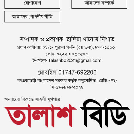
যোগাযোগ
আমাদের সম্পর্কে
আমাদের গোপনীয় নীতি
সম্পাদক ও প্রকাশক: ছাদিয়া খানোম নিশাত
প্রধান কার্যালয়: ৫৮/১- পুরানা পল্টন (২য় তলা), ঢাকা-১০০০।
ফোন: ০২২২-৪৪৫৮৫৪৭
ই-মেইল-
talashbd2024@gmail.com
মোবাইল 01747-692206
গণপ্রজাতন্ত্রী বাংলাদেশ সরকার কর্তৃক অনুমোদিত। রেজি:- নং-
সি-১৯৬৯৯৯/২০২৪