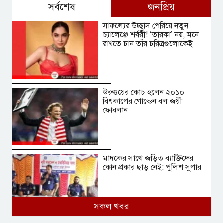
সর্বশেষ
জনপ্রিয়
সাফল্যের উচ্ছ্বাস পেরিয়ে নতুন
চ্যালেঞ্জে শর্বরী! ‘তারকা’ নয়, মনে
রাখতে চান তাঁর চরিত্রগুলোকেই
উরুগুয়ের কোচ হলেন ২০১০
বিশ্বকাপের গোল্ডেন বল জয়ী
ফোরলান
মাদকের সাথে জড়িত ব্যাক্তিদের
কোন প্রকার ছাড় নেই: পুলিশ সুপার
সকল খবর