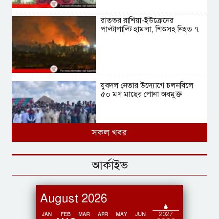
রাতভর রাশিয়া-ইউক্রেনের
পাল্টাপাল্টি হামলা, শিশুসহ নিহত ৭
যুবদল নেতার উদ্যোগে চলনবিলে
৫০ মণ মাছের পোনা অবমুক্ত
সকল খবর
নেত্রকোণায় বর্ণাঢ্য আয়োজনে পালিত
হলো আন্তর্জাতিক আদিবাসী দিবস
আর্কাইভ
August 2026
2028
রাজশাহীতে পৃথক অভিযানে মাদক
2027
JAN
FEB
MAR
APR
MAY
JUN