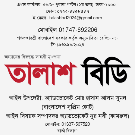
প্রধান কার্যালয়: ৫৮/১- পুরানা পল্টন (২য় তলা), ঢাকা-১০০০।
ফোন: ০২২২-৪৪৫৮৫৪৭
ই-মেইল-
talashbd2024@gmail.com
মোবাইল 01747-692206
গণপ্রজাতন্ত্রী বাংলাদেশ সরকার কর্তৃক অনুমোদিত। রেজি:- নং-
সি-১৯৬৯৯৯/২০২৪
আইন উপদেষ্টা: অ্যাডভোকেট মোঃ হাসান আলম সুমন
(বাংলাদেশ সুপ্রিম কোর্ট)
আইন বিষয়ক সম্পাদকঃ অ্যাডভোকেট নুর নবী (কামরুল)
মোবাইল: 01337-567520
বার্তা বিভাগ: