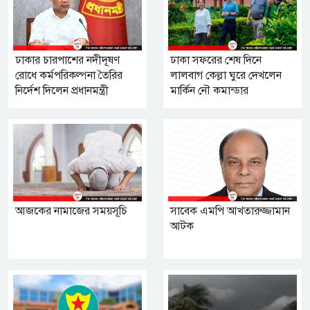
ঢাকার চারপাশের নদীদূষণ
ঢাকা সফরের শেষ দিনে
রোধে কর্মপরিকল্পনা তৈরির
লালবাগ কেল্লা ঘুরে দেখলেন
নির্দেশ দিলেন প্রধানমন্ত্রী
মার্কিন নৌ কমান্ডার
আজকের নামাজের সময়সূচি
সাবেক এমপি আখতারুজ্জামান
আটক