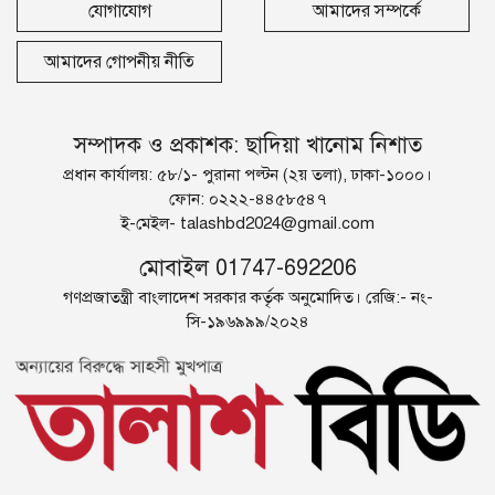
যোগাযোগ
আমাদের সম্পর্কে
আমাদের গোপনীয় নীতি
সম্পাদক ও প্রকাশক: ছাদিয়া খানোম নিশাত
প্রধান কার্যালয়: ৫৮/১- পুরানা পল্টন (২য় তলা), ঢাকা-১০০০।
ফোন: ০২২২-৪৪৫৮৫৪৭
ই-মেইল-
talashbd2024@gmail.com
মোবাইল 01747-692206
গণপ্রজাতন্ত্রী বাংলাদেশ সরকার কর্তৃক অনুমোদিত। রেজি:- নং-
সি-১৯৬৯৯৯/২০২৪