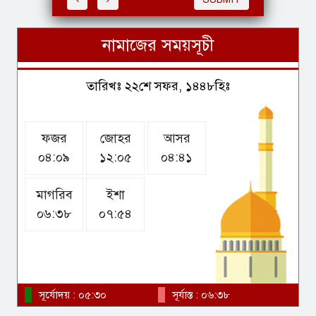
নামাজের সময়সূচী
কুকুরেয়ার অভাব ভুলতেই
আর্জেন্টাইন তারকাকে দলে টেনেছে
তারিখঃ ২২শে সফর, ১৪৪৮হিঃ
চেলসি?
ফজর
জোহর
আসর
রাসেল ক্রোর সঙ্গে ‘ব্লুফ্লাই’ সিনেমায়
০৪:০৯
১২:০৫
০৪:৪১
প্রিয়াঙ্কা চোপড়া
মাগরিব
ইশা
০৬:৩৮
০৭:৫৪
র‍্যাব বিলুপ্তি হয়ে আসছে ‘এসআরবি’,
খসড়া আইন প্রকাশ
সূর্যোদয় : ০৫:৩০
সূর্যাস্ত : ০৬:৩৮