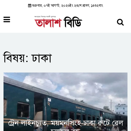
শুক্রবার, ০৭ই আগস্ট, ২০২৬ইং ২৩শে শ্রাবণ, ১৪৩২বাং
বিষয়: ঢাকা
ট্রেন লাইনচ্যুত, ময়মনসিংহ-ঢাকা রুটে রেল