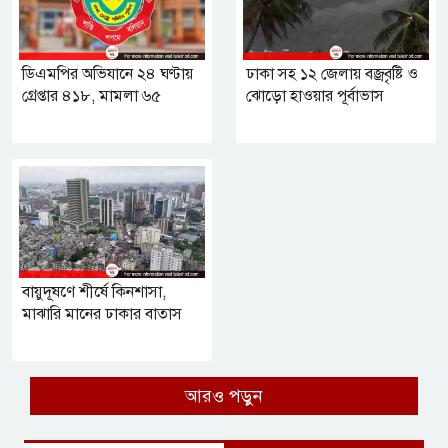
ডিএমপির অভিযানে ২৪ ঘণ্টায়
ঢাকা সহ ১২ জেলায় বজ্রবৃষ্টি ও
গ্রেপ্তার ৪১৮, মামলা ৬৫
ঝোড়ো হাওয়ার পূর্বাভাস
বায়ুদূষণে শীর্ষে কিনশাসা,
মাঝারি মানের ঢাকার বাতাস
আরও পড়ুন