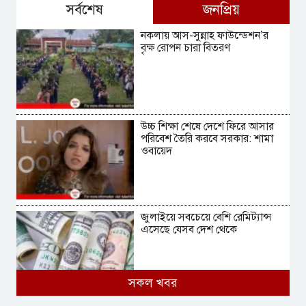
সর্বশেষ
জনপ্রিয়
নকলায় আস-সুন্নাহ ফাউন্ডেশন’র
বৃক্ষ রোপন চারা বিতরণ
উচ্চ শিক্ষা শেষে দেশে ফিরে আসার
পরিবেশ তৈরি করবে সরকার: শামা
ওবায়েদ
জুলাইয়ে সবচেয়ে বেশি রেমিট্যান্স
এসেছে যেসব দেশ থেকে
সকল খবর