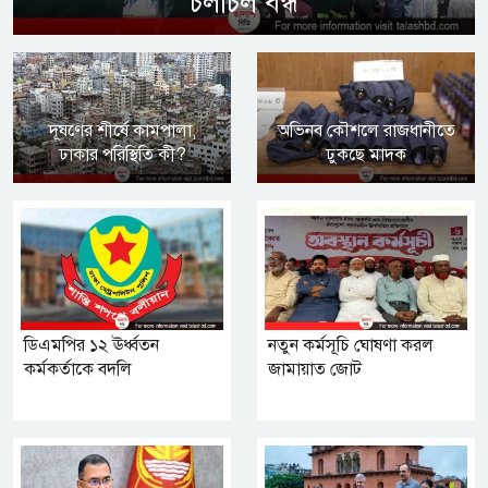
চলাচল বন্ধ
দূষণের শীর্ষে কামপালা,
অভিনব কৌশলে রাজধানীতে
ঢাকার পরিস্থিতি কী?
ঢুকছে মাদক
ডিএমপির ১২ ঊর্ধ্বতন
নতুন কর্মসূচি ঘোষণা করল
কর্মকর্তাকে বদলি
জামায়াত জোট