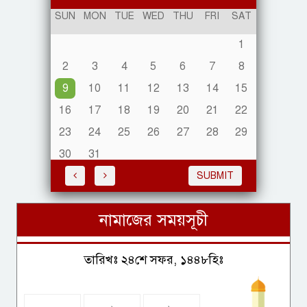
2024
SUN
MON
TUE
WED
THU
FRI
SAT
1
আঁধারের আলো প্রতিবন্ধী কল্যাণ
সংস্থার উদ্যোগে, দুইদিনব্যাপী ফ্রি
2
3
4
5
6
7
8
চিকিৎসা
9
10
11
12
13
14
15
16
17
18
19
20
21
22
23
24
25
26
27
28
29
যুক্তরাষ্ট্রের ভিসায় আসছে বড়
30
31
পরিবর্তন
SUBMIT
নামাজের সময়সূচী
আড়াই মাসে ভোটার বেড়েছে ৩ লাখ
৯ হাজার ৩১৫ জন
তারিখঃ ২৪শে সফর, ১৪৪৮হিঃ