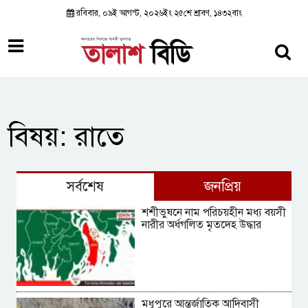
রবিবার, ০৯ই আগস্ট, ২০২৬ইং ২৫শে শ্রাবণ, ১৪৩২বাং
বিষয়: রাতে
সর্বশেষ
জনপ্রিয়
শশীভুষনে নাম পরিচয়হীন মধ্য বয়সী
নারীর অর্ধগলিত মৃতদেহ উদ্ধার
মধুপুরে আন্তর্জাতিক আদিবাসী