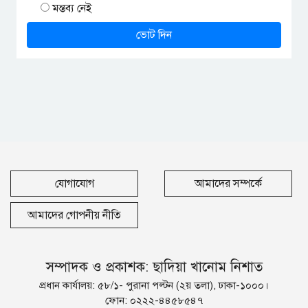
মন্তব্য নেই
ভোট দিন
যোগাযোগ
আমাদের সম্পর্কে
আমাদের গোপনীয় নীতি
সম্পাদক ও প্রকাশক: ছাদিয়া খানোম নিশাত
প্রধান কার্যালয়: ৫৮/১- পুরানা পল্টন (২য় তলা), ঢাকা-১০০০।
ফোন: ০২২২-৪৪৫৮৫৪৭