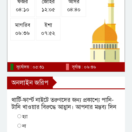
ফজর
জোহর
আসর
সমন্বয়হীনতার অভিযোগে জাকসুর
০৪:১০
১২:০৫
০৪:৪০
সাংস্কৃতিক সম্পাদকের পদত্যাগ
মাগরিব
ইশা
০৬:৩৬
০৭:৫২
আমতলী একে স্কুলের শিক্ষার্থী ইমন
হত্যার বিচার দাবিতে মানববন্ধন ও
বিক্ষোভ মিছিল
সূর্যোদয় : ০৫:৩১
সূর্যাস্ত : ০৬:৩৬
অনলাইন জরিপ
থার্টি-ফার্স্ট নাইটে তরুণদের জন্য প্রকাশ্যে পানি-
টানি খাওয়ার বিরুদ্ধে আহ্বান। আপনার মন্তব্য দিন
হ্যা
না