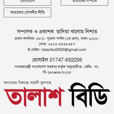
যোগাযোগ
আমাদের সম্পর্কে
আমাদের গোপনীয় নীতি
সম্পাদক ও প্রকাশক: ছাদিয়া খানোম নিশাত
প্রধান কার্যালয়: ৫৮/১- পুরানা পল্টন (২য় তলা), ঢাকা-১০০০।
ফোন: ০২২২-৪৪৫৮৫৪৭
ই-মেইল-
talashbd2024@gmail.com
মোবাইল 01747-692206
গণপ্রজাতন্ত্রী বাংলাদেশ সরকার কর্তৃক অনুমোদিত। রেজি:- নং-
সি-১৯৬৯৯৯/২০২৪