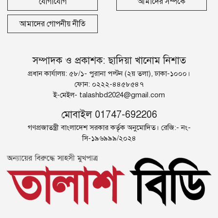
যোগাযোগ
আমাদের সম্পর্কে
আমাদের গোপনীয় নীতি
সম্পাদক ও প্রকাশক: ছাদিয়া খানোম নিশাত
প্রধান কার্যালয়: ৫৮/১- পুরানা পল্টন (২য় তলা), ঢাকা-১০০০।
ফোন: ০২২২-৪৪৫৮৫৪৭
ই-মেইল-
talashbd2024@gmail.com
মোবাইল 01747-692206
গণপ্রজাতন্ত্রী বাংলাদেশ সরকার কর্তৃক অনুমোদিত। রেজি:- নং-
সি-১৯৬৯৯৯/২০২৪