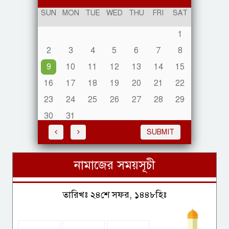
2024
SUN
MON
TUE
WED
THU
FRI
SAT
1
যুবদল নেতার উদ্যোগে চলনবিলে
৫০ মণ মাছের পোনা অবমুক্ত
2
3
4
5
6
7
8
9
10
11
12
13
14
15
16
17
18
19
20
21
22
23
24
25
26
27
28
29
নেত্রকোণায় বর্ণাঢ্য আয়োজনে পালিত
30
31
হলো আন্তর্জাতিক আদিবাসী দিবস
SUBMIT
নামাজের সময়সূচী
রাজশাহীতে পৃথক অভিযানে মাদক
কারবারি গ্রেফতার ৪, বিশেষ
তারিখঃ ২৪শে সফর, ১৪৪৮হিঃ
অভিযানে আটক ২৪