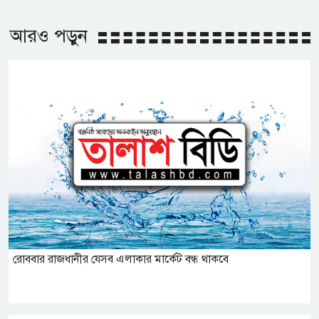
আরও পড়ুন
রোববার রাজধানীর যেসব এলাকার মার্কেট বন্ধ থাকবে