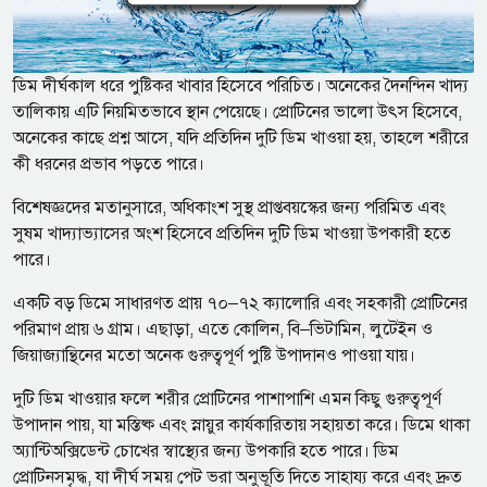
ডিম দীর্ঘকাল ধরে পুষ্টিকর খাবার হিসেবে পরিচিত। অনেকের দৈনন্দিন খাদ্য
তালিকায় এটি নিয়মিতভাবে স্থান পেয়েছে। প্রোটিনের ভালো উৎস হিসেবে,
অনেকের কাছে প্রশ্ন আসে, যদি প্রতিদিন দুটি ডিম খাওয়া হয়, তাহলে শরীরে
কী ধরনের প্রভাব পড়তে পারে।
বিশেষজ্ঞদের মতানুসারে, অধিকাংশ সুস্থ প্রাপ্তবয়স্কের জন্য পরিমিত এবং
সুষম খাদ্যাভ্যাসের অংশ হিসেবে প্রতিদিন দুটি ডিম খাওয়া উপকারী হতে
পারে।
একটি বড় ডিমে সাধারণত প্রায় ৭০–৭২ ক্যালোরি এবং সহকারী প্রোটিনের
পরিমাণ প্রায় ৬ গ্রাম। এছাড়া, এতে কোলিন, বি–ভিটামিন, লুটেইন ও
জিয়াজ্যান্থিনের মতো অনেক গুরুত্বপূর্ণ পুষ্টি উপাদানও পাওয়া যায়।
দুটি ডিম খাওয়ার ফলে শরীর প্রোটিনের পাশাপাশি এমন কিছু গুরুত্বপূর্ণ
উপাদান পায়, যা মস্তিষ্ক এবং স্নায়ুর কার্যকারিতায় সহায়তা করে। ডিমে থাকা
অ্যান্টিঅক্সিডেন্ট চোখের স্বাস্থ্যের জন্য উপকারি হতে পারে। ডিম
প্রোটিনসমৃদ্ধ, যা দীর্ঘ সময় পেট ভরা অনুভূতি দিতে সাহায্য করে এবং দ্রুত