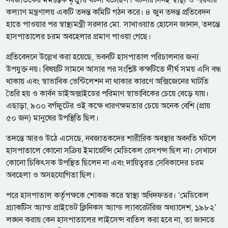
নবজাতকের মর্মান্তিক মৃত্যুর ঘটনা ঘটেছিল। ঘটনার দিনই স্বাস্থ্য ও পরিবার
কল্যাণ মন্ত্রণালয় একটি তদন্ত কমিটি গঠন করে। ৪ জুন তদন্ত প্রতিবেদন
হাতে পাওয়ার পর স্বাস্থ্যমন্ত্রী সরদার মো. সাখাওয়াত হোসেন জানান, তদন্তে
হাসপাতালের চরম অবহেলার প্রমাণ পাওয়া গেছে।
প্রতিবেদনে উল্লেখ করা হয়েছে, ভবনটি হাসপাতাল পরিচালনার জন্য
উপযুক্ত নয়। বিষয়টি সামনে আসার পর সংশ্লিষ্ট কক্ষটিতে দীর্ঘ সময় এসি বন্ধ
থাকায় এবং স্বাভাবিক ভেন্টিলেশন না থাকার কারণে অক্সিজেনের ঘাটতি
তৈরি হয় ও কার্বন ডাইঅক্সাইডের পরিমাণ স্বাভাবিকের চেয়ে বেড়ে যায়।
এছাড়া, ৯০০ বর্গফুটের ওই কক্ষে ধারণক্ষমতার চেয়ে অনেক বেশি (প্রায়
৫০ জন) মানুষের উপস্থিতি ছিল।
তদন্তে আরও উঠে এসেছে, নবজাতকদের শারীরিক অবস্থার অবনতি ঘটলে
হাসপাতালে কোনো সক্রিয় ইমার্জেন্সি মেডিকেল রেসপন্স ছিল না। সেখানে
কোনো চিকিৎসক উপস্থিত ছিলেন না এবং দায়িত্বরত সেবিকাদের চরম
অবহেলা ও অসহযোগিতা ছিল।
পরে হাসপাতাল কর্তৃপক্ষকে শোকজ করে স্বাস্থ্য অধিদফতর। ‘মেডিকেল
প্র্যাকটিস অ্যান্ড প্রাইভেট ক্লিনিকস অ্যান্ড ল্যাবরেটরিজ অধ্যাদেশ, ১৯৮২’
লঙ্ঘন করায় কেন হাসপাতালের লাইসেন্স বাতিল করা হবে না, তা জানতে