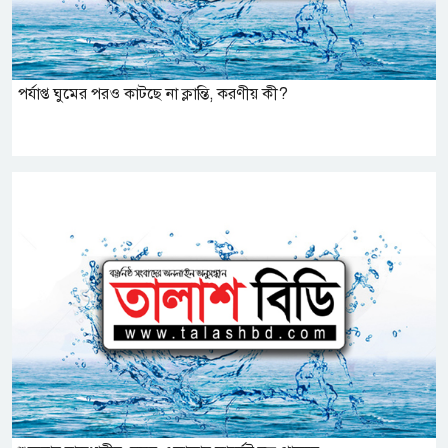
পর্যাপ্ত ঘুমের পরও কাটছে না ক্লান্তি, করণীয় কী?