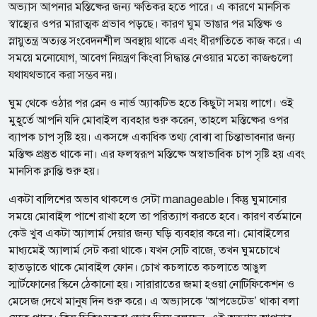
অভ্যাস আপনার মস্তিষ্কের জন্য ক্ষতিকর হতে পারে। এ কারণে মানসিক
স্বাস্থ্যের ওপর মারাত্মক প্রভাব পড়ছে। কারণ ঘুম ভাঙার পর মস্তিষ্ক ও
স্নায়ুতন্ত্র অত্যন্ত সংবেদনশীল অবস্থায় থাকে এবং ধীরগতিতে কাজ করে। এ
সময়ে মনোযোগ, আবেগ নিয়ন্ত্রণ কিংবা সিদ্ধান্ত নেওয়ার মতো কাজগুলো
যথাযথভাবে করা সম্ভব নয়।
ঘুম থেকে ওঠার পর ব্রেন ও নার্ভ অ্যাকটিভ হতে কিছুটা সময় লাগে। ওই
মুহূর্তে আপনি যদি মোবাইল ব্যবহার শুরু করেন, তাহলে মস্তিষ্কের ওপর
ব্যাপক চাপ সৃষ্টি হয়। একসঙ্গে একাধিক তথ্য বোঝা বা চিন্তাভাবনার জন্য
মস্তিষ্ক প্রস্তুত থাকে না। এর ফলস্বরূপ মস্তিষ্কে অস্বাভাবিক চাপ সৃষ্টি হয় এবং
মানসিক ক্লান্তি শুরু হয়।
একটা বালিশের অভাব থাকলেও সেটা manageable। কিন্তু ঘুমানোর
সময়ে মোবাইল পাশে রাখা হলে তা পরিত্যাগ করতে হবে। কারণ বর্তমানে
কেউ খুব একটা অ্যালার্ম দেয়ার জন্য ঘড়ি ব্যবহার করে না। মোবাইলের
মাধ্যমেই অ্যালার্ম সেট করা থাকে। যখন সেটি বাজে, তখন ঘুমচোখে
হাতড়াতে থাকে মোবাইল ফোন। চোখ কচলাতে কচলাতে আঙুল
স্মার্টফোনের স্কিনে ঠেকানো হয়। সারারাতের জমা হওয়া নোটিফিকেশন ও
মেসেজ দেখে মানুষ দিন শুরু করে। এ অভ্যাসকে ‘আপডেটেড’ থাকা বলা