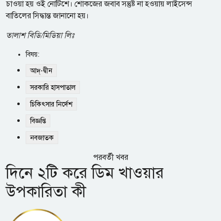
চাওয়া হয় ওই নোটিশে। শোকজের জবাব সন্তুষ্ট না হওয়ায় লাইসেন্স
বাতিলের সিদ্ধান্ত জানানো হয়।
তালাশ বিডি/মিডিয়া লিঃ
বিষয়:
আদ্‌-দ্বীন
সরকারি হাসপাতাল
চিকিৎসার নির্দেশ
বিজ্ঞপ্তি
নবজাতক
পরবর্তী খবর
দিনে ২টি করে ডিম খাওয়ার
উপকারিতা কী