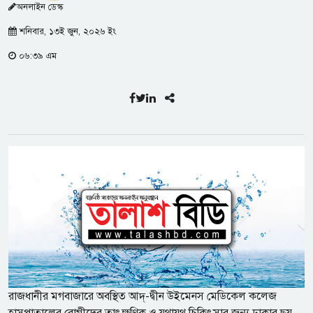
অনলাইন ডেস্ক
শনিবার, ১৩ই জুন, ২০২৬ ইং
০৬:৩৯ এম
রাজধানীর মগবাজারে অবস্থিত আদ্‌-দ্বীন উইমেনস মেডিকেল কলেজ