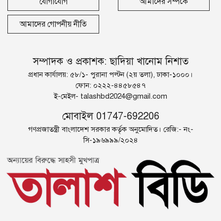
যোগাযোগ
আমাদের সম্পর্কে
আমাদের গোপনীয় নীতি
সম্পাদক ও প্রকাশক: ছাদিয়া খানোম নিশাত
প্রধান কার্যালয়: ৫৮/১- পুরানা পল্টন (২য় তলা), ঢাকা-১০০০।
ফোন: ০২২২-৪৪৫৮৫৪৭
ই-মেইল-
talashbd2024@gmail.com
মোবাইল 01747-692206
গণপ্রজাতন্ত্রী বাংলাদেশ সরকার কর্তৃক অনুমোদিত। রেজি:- নং-
সি-১৯৬৯৯৯/২০২৪