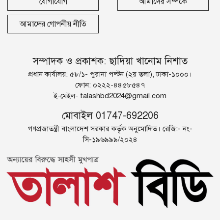
যোগাযোগ
আমাদের সম্পর্কে
আমাদের গোপনীয় নীতি
সম্পাদক ও প্রকাশক: ছাদিয়া খানোম নিশাত
প্রধান কার্যালয়: ৫৮/১- পুরানা পল্টন (২য় তলা), ঢাকা-১০০০।
ফোন: ০২২২-৪৪৫৮৫৪৭
ই-মেইল-
talashbd2024@gmail.com
মোবাইল 01747-692206
গণপ্রজাতন্ত্রী বাংলাদেশ সরকার কর্তৃক অনুমোদিত। রেজি:- নং-
সি-১৯৬৯৯৯/২০২৪