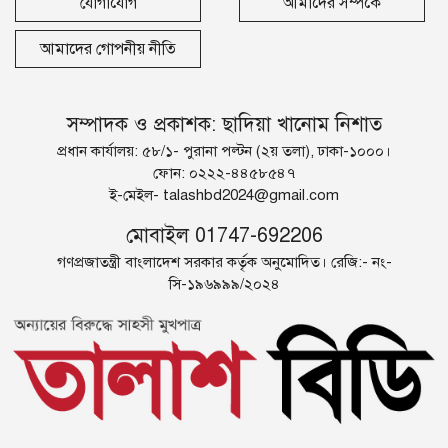
যোগাযোগ
আমাদের সম্পর্কে
আমাদের গোপনীয় নীতি
সম্পাদক ও প্রকাশক: ছাদিয়া খানোম নিশাত
প্রধান কার্যালয়: ৫৮/১- পুরানা পল্টন (২য় তলা), ঢাকা-১০০০।
ফোন: ০২২২-৪৪৫৮৫৪৭
ই-মেইল-
talashbd2024@gmail.com
মোবাইল 01747-692206
গণপ্রজাতন্ত্রী বাংলাদেশ সরকার কর্তৃক অনুমোদিত। রেজি:- নং-
সি-১৯৬৯৯৯/২০২৪